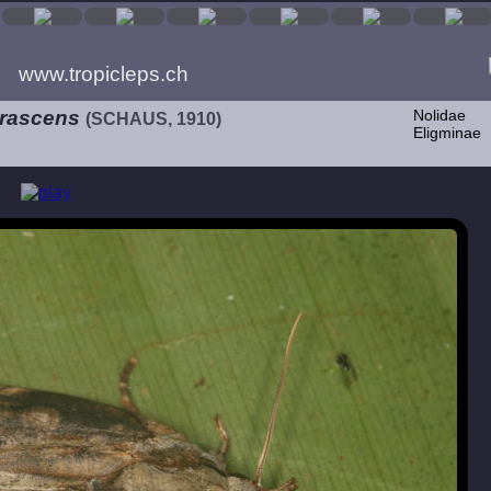
www.tropicleps.ch
urascens
Nolidae
(SCHAUS, 1910)
Eligminae