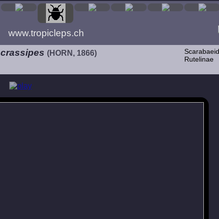
www.tropicleps.ch
crassipes
Scarabaei
(HORN, 1866)
Rutelinae